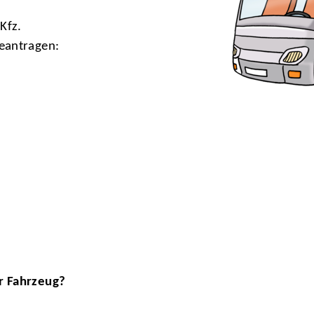
Kfz.
eantragen:
r Fahrzeug?