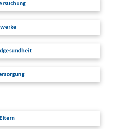
ersuchung
zwerke
ndgesundheit
ersorgung
 Eltern