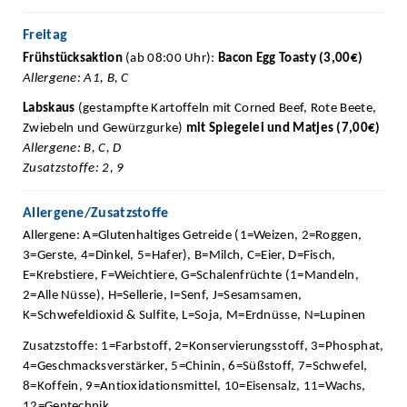
Freitag
Frühstücksaktion
(ab 08:00 Uhr):
Bacon Egg Toasty (3,00€)
Allergene: A1, B, C
Labskaus
(gestampfte Kartoffeln mit Corned Beef, Rote Beete,
Zwiebeln und Gewürzgurke)
mit Spiegelei und Matjes (7,00€)
Allergene: B, C, D
Zusatzstoffe: 2, 9
Allergene/Zusatzstoffe
Allergene: A=Glutenhaltiges Getreide (1=Weizen, 2=Roggen,
3=Gerste, 4=Dinkel, 5=Hafer), B=Milch, C=Eier, D=Fisch,
E=Krebstiere, F=Weichtiere, G=Schalenfrüchte (1=Mandeln,
2=Alle Nüsse), H=Sellerie, I=Senf, J=Sesamsamen,
K=Schwefeldioxid & Sulfite, L=Soja, M=Erdnüsse, N=Lupinen
Zusatzstoffe: 1=Farbstoff, 2=Konservierungsstoff, 3=Phosphat,
4=Geschmacksverstärker, 5=Chinin, 6=Süßstoff, 7=Schwefel,
8=Koffein, 9=Antioxidationsmittel, 10=Eisensalz, 11=Wachs,
12=Gentechnik