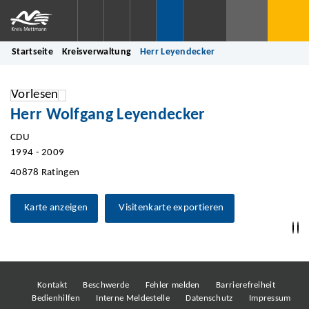
Startseite
Kreisverwaltung
Herr Leyendecker
Vorlesen
Herr Wolfgang Leyendecker
CDU
1994 - 2009
40878 Ratingen
Karte anzeigen
Visitenkarte exportieren
Kontakt
Beschwerde
Fehler melden
Barrierefreiheit
Bedienhilfen
Interne Meldestelle
Datenschutz
Impressum