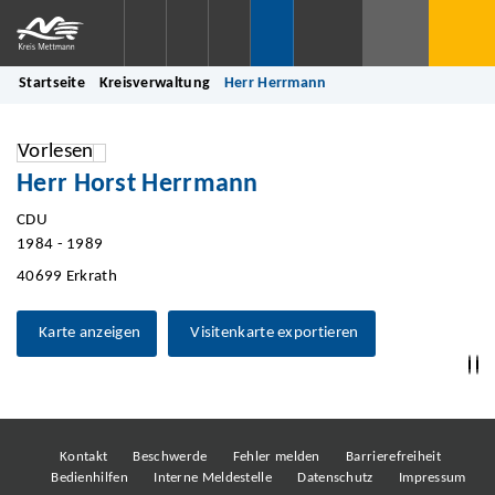
Startseite
Kreisverwaltung
Herr Herrmann
Vorlesen
Herr Horst Herrmann
CDU
1984 - 1989
40699 Erkrath
Karte anzeigen
Visitenkarte exportieren
Kontakt
Beschwerde
Fehler melden
Barrierefreiheit
Bedienhilfen
Interne Meldestelle
Datenschutz
Impressum