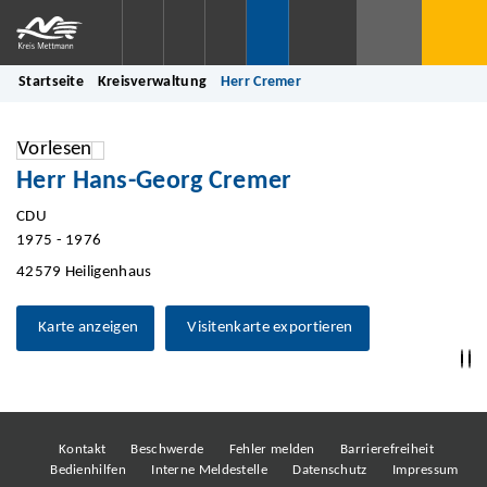
Startseite
Kreisverwaltung
Herr Cremer
Vorlesen
Herr Hans-Georg Cremer
CDU
1975 - 1976
42579 Heiligenhaus
Karte anzeigen
Visitenkarte exportieren
Kontakt
Beschwerde
Fehler melden
Barrierefreiheit
Bedienhilfen
Interne Meldestelle
Datenschutz
Impressum