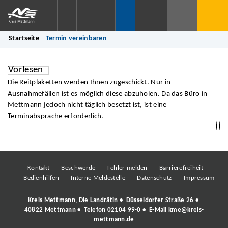
Startseite
Termin vereinbaren
Vorlesen
Die Reitplaketten werden Ihnen zugeschickt. Nur in
Ausnahmefällen ist es möglich diese abzuholen. Da das Büro in
Mettmann jedoch nicht täglich besetzt ist, ist eine
Terminabsprache erforderlich.
Kontakt
Beschwerde
Fehler melden
Barrierefreiheit
Bedienhilfen
Interne Meldestelle
Datenschutz
Impressum
Kreis Mettmann, Die Landrätin • Düsseldorfer Straße 26 •
40822 Mettmann • Telefon
02104 99-0
• E-Mail
kme@kreis-
mettmann.de