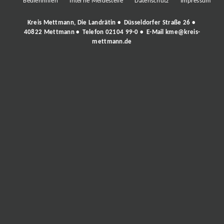
Bedienhilfen
Interne Meldestelle
Datenschutz
Impressum
Kreis Mettmann, Die Landrätin • Düsseldorfer Straße 26 •
40822 Mettmann • Telefon
02104 99-0
• E-Mail
kme@kreis-
mettmann.de