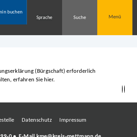
min buchen
Menü
Suche
Sprache
tungserklärung (Bürgschaft) erforderlich
ten, erfahren Sie hier.
stelle
Datenschutz
Impressum
 99-0
• E-Mail
kme@kreis-mettmann.de