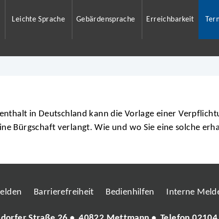
Leichte Sprache
Gebärdensprache
Erreichbarkeit
Ter
fenthalt in Deutschland kann die Vorlage einer Verpflich
ne Bürgschaft verlangt. Wie und wo Sie eine solche erhal
melden
Barrierefreiheit
Bedienhilfen
Interne Melde
ldorfer Straße 26 • 40822 Mettmann • Telefon
02104