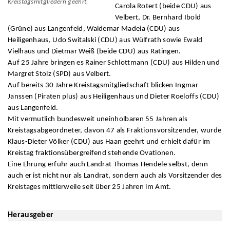
Kreistagsmitgliedern geehrt.
Carola Rotert (beide CDU) aus
Velbert, Dr. Bernhard Ibold
(Grüne) aus Langenfeld, Waldemar Madeia (CDU) aus
Heiligenhaus, Udo Switalski (CDU) aus Wülfrath sowie Ewald
Vielhaus und Dietmar Weiß (beide CDU) aus Ratingen.
Auf 25 Jahre bringen es Rainer Schlottmann (CDU) aus Hilden und
Margret Stolz (SPD) aus Velbert.
Auf bereits 30 Jahre Kreistagsmitgliedschaft blicken Ingmar
Janssen (Piraten plus) aus Heiligenhaus und Dieter Roeloffs (CDU)
aus Langenfeld.
Mit vermutlich bundesweit uneinholbaren 55 Jahren als
Kreistagsabgeordneter, davon 47 als Fraktionsvorsitzender, wurde
Klaus-Dieter Völker (CDU) aus Haan geehrt und erhielt dafür im
Kreistag fraktionsübergreifend stehende Ovationen.
Eine Ehrung erfuhr auch Landrat Thomas Hendele selbst, denn
auch er ist nicht nur als Landrat, sondern auch als Vorsitzender des
Kreistages mittlerweile seit über 25 Jahren im Amt.
Herausgeber