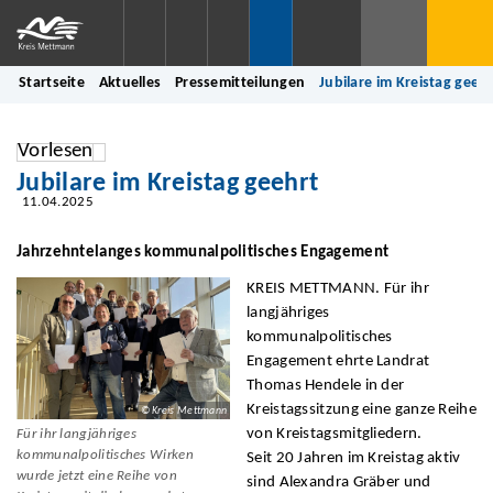
Startseite
Aktuelles
Pressemitteilungen
Jubilare im Kreistag geeh
Vorlesen
Jubilare im Kreistag geehrt
11.04.2025
Jahrzehntelanges kommunalpolitisches Engagement
KREIS METTMANN. Für ihr
langjähriges
kommunalpolitisches
Engagement ehrte Landrat
Thomas Hendele in der
Kreistagssitzung eine ganze Reihe
© Kreis Mettmann
von Kreistagsmitgliedern.
Für ihr langjähriges
kommunalpolitisches Wirken
Seit 20 Jahren im Kreistag aktiv
wurde jetzt eine Reihe von
sind Alexandra Gräber und