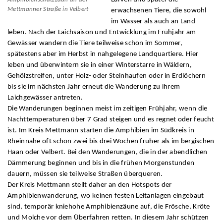
Mettmanner Straße in Velbert
erwachsenen Tiere, die sowohl
im Wasser als auch an Land
leben. Nach der Laichsaison und Entwicklung im Frühjahr am
Gewässer wandern die Tiere teilweise schon im Sommer,
spätestens aber im Herbst in nahgelegene Landquartiere. Hier
leben und überwintern sie in einer Winterstarre in Wäldern,
Gehölzstreifen, unter Holz- oder Steinhaufen oder in Erdlöchern
bis sie im nächsten Jahr erneut die Wanderung zu ihrem
Laichgewässer antreten.
Die Wanderungen beginnen meist im zeitigen Frühjahr, wenn die
Nachttemperaturen über 7 Grad steigen und es regnet oder feucht
ist. Im Kreis Mettmann starten die Amphibien im Südkreis in
Rheinnähe oft schon zwei bis drei Wochen früher als im bergischen
Haan oder Velbert. Bei den Wanderungen, die in der abendlichen
Dämmerung beginnen und bis in die frühen Morgenstunden
dauern, müssen sie teilweise Straßen überqueren.
Der Kreis Mettmann stellt daher an den Hotspots der
Amphibienwanderung, wo keinen festen Leitanlagen eingebaut
sind, temporär kniehohe Amphibienzäune auf, die Frösche, Kröte
und Molche vor dem Überfahren retten. In diesem Jahr schützen