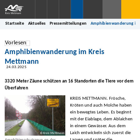
Startseite
Aktuelles
Pressemitteilungen
Amphibienwanderung im 
Vorlesen
Amphibienwanderung im Kreis
Mettmann
24.03.2025
3320 Meter Zäune schützen an 16 Standorten die Tiere vor dem
Überfahren
KREIS METTMANN. Frösche,
Kröten und auch Molche haben
ein bewegtes Leben. Es beginnt
mit der Eiablage, dem Ablaichen
in einem Gewässer. Aus dem
Laich entwickeln sich zuerst die
© Kreis Mettmann
Larven und später die
Amphibienschutzzaun an der