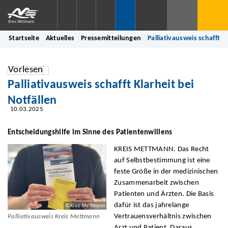
Startseite
Aktuelles
Pressemitteilungen
Palliativausweis schafft K
Vorlesen
Palliativausweis schafft Klarheit bei
Notfällen
10.03.2025
Entscheidungshilfe im Sinne des Patientenwillens
KREIS METTMANN. Das Recht
auf Selbstbestimmung ist eine
feste Größe in der medizinischen
Zusammenarbeit zwischen
Patienten und Ärzten. Die Basis
dafür ist das jahrelange
© Kreis Mettmann
Vertrauensverhältnis zwischen
Palliativausweis Kreis Mettmann
Arzt und Patient. Daraus