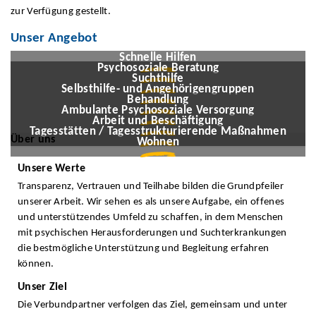
zur Verfügung gestellt.
Unser Angebot
© HPMP Studio/stock.adobe.com (KI)
N. Lawrenson © www.peopleimages.com/stock.adobe.com
Schnelle Hilfen
Cevahir © hkama/stock.adobe.com
Psychosoziale Beratung
© Photographee.eu/stock.adobe.com
Suchthilfe
© rutshapong/Pixabay
Selbsthilfe- und Angehörigengruppen
© Pormezz/stock.adobe.com
Behandlung
© AlenKadr/stock.adobe.com
Ambulante Psychosoziale Versorgung
© Max Zolotukhin/Stock.Adobe.com
Arbeit und Beschäftigung
© Natali_mis/stock.adobe.com
Tagesstätten / Tagesstrukturierende Maßnahmen
Über uns
Wohnen
Unsere Werte
Transparenz, Vertrauen und Teilhabe bilden die Grundpfeiler
unserer Arbeit. Wir sehen es als unsere Aufgabe, ein offenes
und unterstützendes Umfeld zu schaffen, in dem Menschen
mit psychischen Herausforderungen und Suchterkrankungen
die bestmögliche Unterstützung und Begleitung erfahren
können.
Unser Ziel
Die Verbundpartner verfolgen das Ziel, gemeinsam und unter