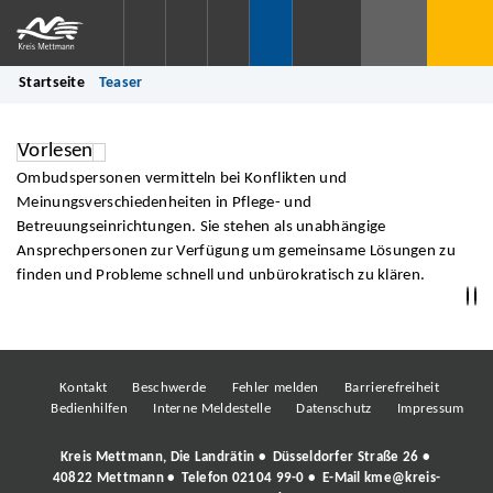
Startseite
Teaser
Vorlesen
Ombudspersonen vermitteln bei Konflikten und
Meinungsverschiedenheiten in Pflege- und
Betreuungseinrichtungen. Sie stehen als unabhängige
Ansprechpersonen zur Verfügung um gemeinsame Lösungen zu
finden und Probleme schnell und unbürokratisch zu klären.
Kontakt
Beschwerde
Fehler melden
Barrierefreiheit
Bedienhilfen
Interne Meldestelle
Datenschutz
Impressum
Kreis Mettmann, Die Landrätin • Düsseldorfer Straße 26 •
40822 Mettmann • Telefon
02104 99-0
• E-Mail
kme@kreis-