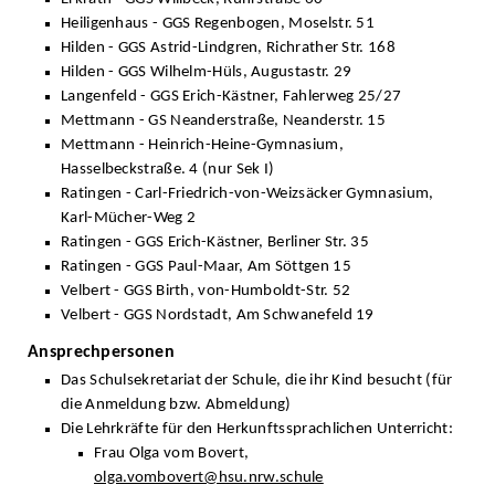
Heiligenhaus - GGS Regenbogen, Moselstr. 51
Hilden - GGS Astrid-Lindgren, Richrather Str. 168
Hilden - GGS Wilhelm-Hüls, Augustastr. 29
Langenfeld - GGS Erich-Kästner, Fahlerweg 25/27
Mettmann - GS Neanderstraße, Neanderstr. 15
Mettmann - Heinrich-Heine-Gymnasium,
Hasselbeckstraße. 4 (nur Sek I)
Ratingen - Carl-Friedrich-von-Weizsäcker Gymnasium,
Karl-Mücher-Weg 2
Ratingen - GGS Erich-Kästner, Berliner Str. 35
Ratingen - GGS Paul-Maar, Am Söttgen 15
Velbert - GGS Birth, von-Humboldt-Str. 52
Velbert - GGS Nordstadt, Am Schwanefeld 19
Ansprechpersonen
Das Schulsekretariat der Schule, die ihr Kind besucht (für
die Anmeldung bzw. Abmeldung)
Die Lehrkräfte für den Herkunftssprachlichen Unterricht:
Frau Olga vom Bovert,
olga.vombovert@hsu.nrw.schule