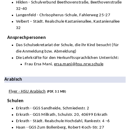
Hilden - Schulverbund Beethovenstraße, Beethovenstraße
32-40
Langenfeld - Chrisopherus-Schule, Fahlerweg 25-27
Velbert – Städt. Realschule Kastanienallee, Kastanienallee
32
Ansprechpersonen
Das Schulsekretariat der Schule, die ihr Kind besucht (für
die Anmeldung bzw. Abmeldung)
Die Lehrkräfte für den Herkunftssprachlichen Unterricht:
Frau Ersa Mani,
ersa.mani@hsu.nrw.schule
Arabisch
Flyer - HSU Arabisch
(PDF, 3.1 MB)
Schulen
Erkrath - GGS Sandheide, Schmiedestr. 2
Erkrath - GGS Millrath, Schulstr. 20, 40699 Erkrath
Erkrath - Städt. Realschule Hochdahl, Rankestr. 4 –6
Haan - GGS Zum Bollenberg, Robert-Koch-Str. 27