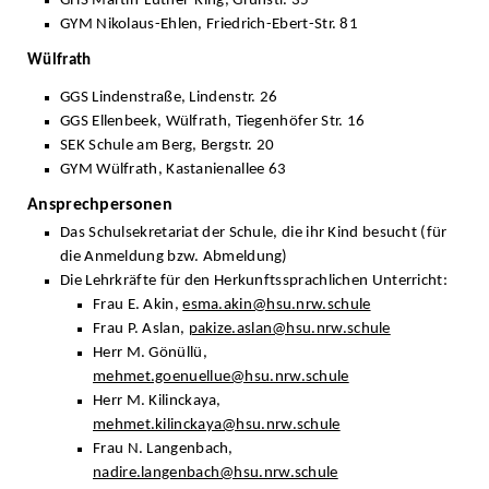
GHS Martin-Luther-King, Grünstr. 35
GYM Nikolaus-Ehlen, Friedrich-Ebert-Str. 81
Wülfrath
GGS Lindenstraße, Lindenstr. 26
GGS Ellenbeek, Wülfrath, Tiegenhöfer Str. 16
SEK Schule am Berg, Bergstr. 20
GYM Wülfrath, Kastanienallee 63
Ansprechpersonen
Das Schulsekretariat der Schule, die ihr Kind besucht (für
die Anmeldung bzw. Abmeldung)
Die Lehrkräfte für den Herkunftssprachlichen Unterricht:
Frau E. Akin,
esma.akin@hsu.nrw.schule
Frau P. Aslan,
pakize.aslan@hsu.nrw.schule
Herr M. Gönüllü,
mehmet.goenuellue@hsu.nrw.schule
Herr M. Kilinckaya,
mehmet.kilinckaya@hsu.nrw.schule
Frau N. Langenbach,
nadire.langenbach@hsu.nrw.schule