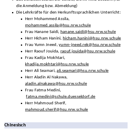
die Anmeldung bzw. Abmeldung)
Die Lehrkräfte für den Herkunftssprachlichen Unterricht:
Herr Mohammed Assila,
mohammed.assila@hsu.nrw.schule
Frau Hanane Saidi,
hanane.saidi@hsu.nrw.schule
Herr Hicham Hanini,
hicham.hanini@hsu.nrw.schule
Frau Yumn Jneed,
yumn-jneed.rek@hsu.nrw.schule
Herr Raouf Jouida,
raouf.jouida@hsu.nrw.schule
Frau Kadija Mokhtari,
khadija.mokhtari@hsu.nrw.schule
Herr Ali Seamari,
ali.seamari@hsu.nrw.schule
Herr Aladin Al Nakawa,
aladin.alnakawa@hsu.nrw.schule
Frau Fatma Medini,
fatma.medini@schule.duesseldorf.de
Herr Mahmoud Sherif,
mahmoud.sherif@hsu.nrw.schule
Chinesisch