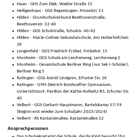
Haan - GHS Zum Diek, Walder Straße 15
Heiligenhaus - GGS Regenbogen, Moselstr. 51
Hilden - Grundschulverbund Beethovenstraße,
Beethovenstr. 32-40
Hilden - GGS Schulstraße, Schulstr. 40/42
Hilden - Marie-Colinet-Sekundarschule, Am Holterhöfchen
26
Langenfeld - GGS Friedrich-Fröbel, Fröbelstr. 15
Monheim - GGS Schule am Lerchenweg, Lerchenweg 2
Monheim - Gesamtschule Berliner Ring (nur Sek I-Schüler),
Berliner Ring 5
Ratingen - GGS Astrid-Lindgren, Erfurter Str. 26
Ratingen - GYM Dietrich-Bonhoeffer-Gymnasium,
Unterrichtsort: Pavillon der Käthe-Kollwitz-RS, Erfurter Str.
40
Velbert - GGS Gerhart-Hauptmann, Bartelskamp 57/59
(Beginn erst wieder zum Schuljahr 2023/2024)
Velbert - RS Kastanienallee, Kastanienallee 32
Ansprechpersonen
Das Schulsekretariat der Schule, die ihr Kind besucht (für