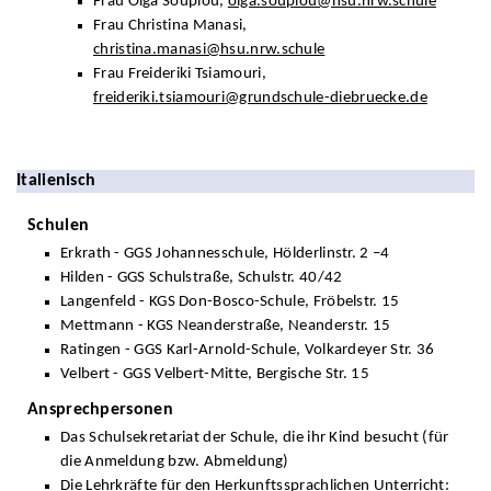
Frau Olga Soupiou,
olga.soupiou@hsu.nrw.schule
Frau Christina Manasi,
christina.manasi@hsu.nrw.schule
Frau Freideriki Tsiamouri,
freideriki.tsiamouri@grundschule-diebruecke.de
Italienisch
Schulen
Erkrath - GGS Johannesschule, Hölderlinstr. 2 –4
Hilden - GGS Schulstraße, Schulstr. 40/42
Langenfeld - KGS Don-Bosco-Schule, Fröbelstr. 15
Mettmann - KGS Neanderstraße, Neanderstr. 15
Ratingen - GGS Karl-Arnold-Schule, Volkardeyer Str. 36
Velbert - GGS Velbert-Mitte, Bergische Str. 15
Ansprechpersonen
Das Schulsekretariat der Schule, die ihr Kind besucht (für
die Anmeldung bzw. Abmeldung)
Die Lehrkräfte für den Herkunftssprachlichen Unterricht: