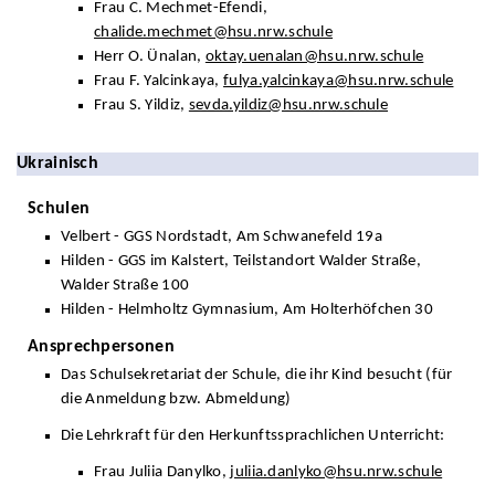
Frau C. Mechmet-Efendi,
chalide.mechmet@hsu.nrw.schule
Herr O. Ünalan,
oktay.uenalan@hsu.nrw.schule
Frau F. Yalcinkaya,
fulya.yalcinkaya@hsu.nrw.schule
Frau S. Yildiz,
sevda.yildiz@hsu.nrw.schule
Ukrainisch
Schulen
Velbert - GGS Nordstadt, Am Schwanefeld 19a
Hilden - GGS im Kalstert, Teilstandort Walder Straße,
Walder Straße 100
Hilden - Helmholtz Gymnasium, Am Holterhöfchen 30
Ansprechpersonen
Das Schulsekretariat der Schule, die ihr Kind besucht (für
die Anmeldung bzw. Abmeldung)
Die Lehrkraft für den Herkunftssprachlichen Unterricht:
Frau Juliia Danylko,
juliia.danlyko@hsu.nrw.schule