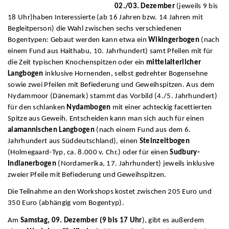
02./03. Dezember
(jeweils 9 bis
18 Uhr)haben Interessierte (ab 16 Jahren bzw. 14 Jahren mit
Begleitperson) die Wahl zwischen sechs verschiedenen
Bogentypen: Gebaut werden kann etwa ein
Wikingerbogen
(nach
einem Fund aus Haithabu, 10. Jahrhundert) samt Pfeilen mit für
die Zeit typischen Knochenspitzen oder ein
mittelalterlicher
Langbogen
inklusive Hornenden, selbst gedrehter Bogensehne
sowie zwei Pfeilen mit Befiederung und Geweihspitzen. Aus dem
Nydammoor (Dänemark) stammt das Vorbild (4./5. Jahrhundert)
für den schlanken
Nydambogen
mit einer achteckig facettierten
Spitze aus Geweih. Entscheiden kann man sich auch für einen
alamannischen Langbogen
(nach einem Fund aus dem 6.
Jahrhundert aus Süddeutschland), einen
Steinzeitbogen
(Holmegaard-Typ, ca. 8.000 v. Chr.) oder für einen
Sudbury-
Indianerbogen
(Nordamerika, 17. Jahrhundert) jeweils inklusive
zweier Pfeile mit Befiederung und Geweihspitzen.
Die Teilnahme an den Workshops kostet zwischen 205 Euro und
350 Euro (abhängig vom Bogentyp).
Am
Samstag, 09. Dezember (9 bis 17 Uhr
), gibt es außerdem