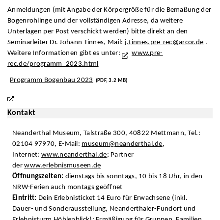
Anmeldungen (mit Angabe der Körpergröße für die Bemaßung der
Bogenrohlinge und der vollständigen Adresse, da weitere
Unterlagen per Post verschickt werden) bitte direkt an den
Seminarleiter Dr. Johann Tinnes, Mail:
j.tinnes.pre-rec@arcor.de
.
Weitere Informationen gibt es unter:
www.pre-
rec.de/programm_2023.html
Programm Bogenbau 2023
(PDF, 3.2 MB)
Kontakt
Neanderthal Museum, Talstraße 300, 40822 Mettmann, Tel.:
02104 97970, E-Mail:
museum@neanderthal.de
,
Internet:
www.neanderthal.de
; Partner
der
www.erlebnismuseen.de
Öffnungszeiten:
dienstags bis sonntags, 10 bis 18 Uhr, in den
NRW-Ferien auch montags geöffnet
Eintritt:
Dein Erlebnisticket 14 Euro für Erwachsene (inkl.
Dauer- und Sonderausstellung, Neanderthaler-Fundort und
Erlebnisturm Höhlenblick); Ermäßigung für Gruppen, Familien,