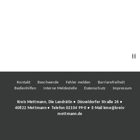
Kontakt
Beschwerde
Fehler melden
Barrierefreiheit
Bedienhilfen
Interne Meldestelle
Datenschutz
Impressum
Kreis Mettmann, Die Landrätin • Düsseldorfer Straße 26 •
40822 Mettmann • Telefon
02104 99-0
• E-Mail
kme@kreis-
mettmann.de