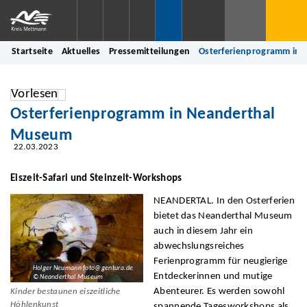
Startseite
Aktuelles
Pressemitteilungen
Osterferienprogramm in
Vorlesen
Osterferienprogramm in Neanderthal
Museum
22.03.2023
Eiszeit-Safari und Steinzeit-Workshops
NEANDERTAL. In den Osterferien
bietet das Neanderthal Museum
auch in diesem Jahr ein
abwechslungsreiches
Ferienprogramm für neugierige
Holger Neumann foto@gentura.de
Entdeckerinnen und mutige
© Neanderthal Museum
Abenteurer. Es werden sowohl
Kinder bestaunen eiszeitliche
Höhlenkunst
spannende Tagesworkshops als