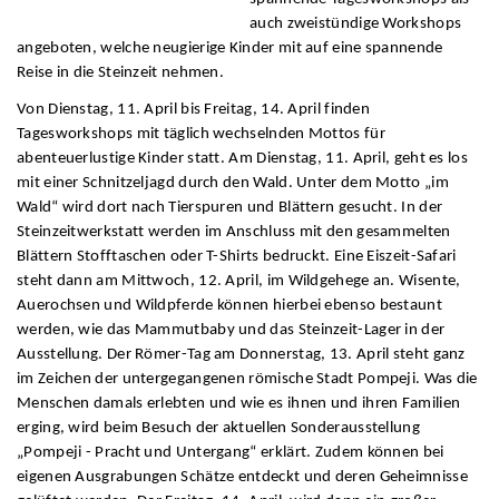
auch zweistündige Workshops
angeboten, welche neugierige Kinder mit auf eine spannende
Reise in die Steinzeit nehmen.
Von Dienstag, 11. April bis Freitag, 14. April finden
Tagesworkshops mit täglich wechselnden Mottos für
abenteuerlustige Kinder statt. Am Dienstag, 11. April, geht es los
mit einer Schnitzeljagd durch den Wald. Unter dem Motto „im
Wald“ wird dort nach Tierspuren und Blättern gesucht. In der
Steinzeitwerkstatt werden im Anschluss mit den gesammelten
Blättern Stofftaschen oder T-Shirts bedruckt. Eine Eiszeit-Safari
steht dann am Mittwoch, 12. April, im Wildgehege an. Wisente,
Auerochsen und Wildpferde können hierbei ebenso bestaunt
werden, wie das Mammutbaby und das Steinzeit-Lager in der
Ausstellung. Der Römer-Tag am Donnerstag, 13. April steht ganz
im Zeichen der untergegangenen römische Stadt Pompeji. Was die
Menschen damals erlebten und wie es ihnen und ihren Familien
erging, wird beim Besuch der aktuellen Sonderausstellung
„Pompeji - Pracht und Untergang“ erklärt. Zudem können bei
eigenen Ausgrabungen Schätze entdeckt und deren Geheimnisse