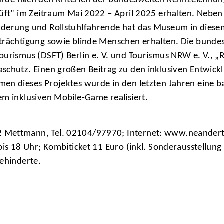
nach den Kriterien der bundesweiten Kennzeichnung „R
rüft" im Zeitraum Mai 2022 – April 2025 erhalten. Neben
nderung und Rollstuhlfahrende hat das Museum in diesem
nträchtigung sowie blinde Menschen erhalten. Die bunde
urismus (DSFT) Berlin e. V. und Tourismus NRW e. V., „R
aschutz. Einen großen Beitrag zu den inklusiven Entwi
en dieses Projektes wurde in den letzten Jahren eine ba
em inklusiven Mobile-Game realisiert.
2 Mettmann, Tel. 02104/97970; Internet: www.neandert
 bis 18 Uhr; Kombiticket 11 Euro (inkl. Sonderausstellu
Behinderte.