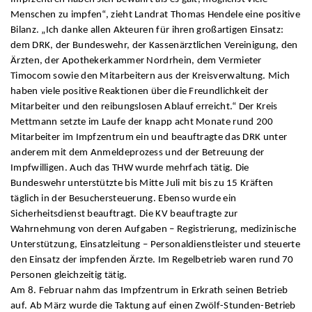
Menschen zu impfen“, zieht Landrat Thomas Hendele eine positive
Bilanz. „Ich danke allen Akteuren für ihren großartigen Einsatz:
dem DRK, der Bundeswehr, der Kassenärztlichen Vereinigung, den
Ärzten, der Apothekerkammer Nordrhein, dem Vermieter
Timocom sowie den Mitarbeitern aus der Kreisverwaltung. Mich
haben viele positive Reaktionen über die Freundlichkeit der
Mitarbeiter und den reibungslosen Ablauf erreicht.“ Der Kreis
Mettmann setzte im Laufe der knapp acht Monate rund 200
Mitarbeiter im Impfzentrum ein und beauftragte das DRK unter
anderem mit dem Anmeldeprozess und der Betreuung der
Impfwilligen. Auch das THW wurde mehrfach tätig. Die
Bundeswehr unterstützte bis Mitte Juli mit bis zu 15 Kräften
täglich in der Besuchersteuerung. Ebenso wurde ein
Sicherheitsdienst beauftragt. Die KV beauftragte zur
Wahrnehmung von deren Aufgaben – Registrierung, medizinische
Unterstützung, Einsatzleitung – Personaldienstleister und steuerte
den Einsatz der impfenden Ärzte. Im Regelbetrieb waren rund 70
Personen gleichzeitig tätig.
Am 8. Februar nahm das Impfzentrum in Erkrath seinen Betrieb
auf. Ab März wurde die Taktung auf einen Zwölf-Stunden-Betrieb