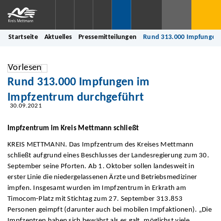
Startseite
Aktuelles
Pressemitteilungen
Rund 313.000 Impfungen 
Vorlesen
Rund 313.000 Impfungen im
Impfzentrum durchgeführt
30.09.2021
Impfzentrum im Kreis Mettmann schließt
KREIS METTMANN. Das Impfzentrum des Kreises Mettmann
schließt aufgrund eines Beschlusses der Landesregierung zum 30.
September seine Pforten. Ab 1. Oktober sollen landesweit in
erster Linie die niedergelassenen Ärzte und Betriebsmediziner
impfen. Insgesamt wurden im Impfzentrum in Erkrath am
Timocom-Platz mit Stichtag zum 27. September 313.853
Personen geimpft (darunter auch bei mobilen Impfaktionen). „Die
Impfzentren haben sich bewährt als es galt, möglichst viele