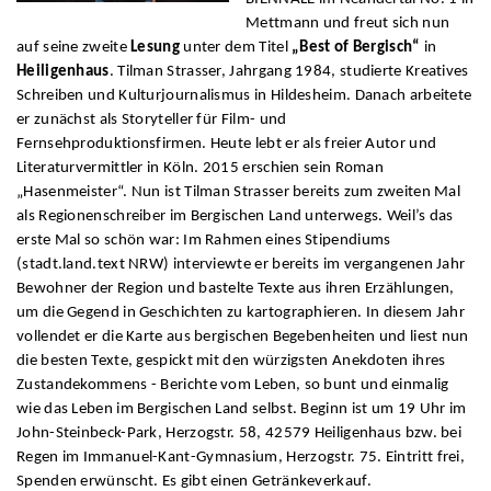
Mettmann und freut sich nun
auf seine zweite
Lesung
unter dem Titel
„Best of Bergisch“
in
Heiligenhaus
. Tilman Strasser, Jahrgang 1984, studierte Kreatives
Schreiben und Kulturjournalismus in Hildesheim. Danach arbeitete
er zunächst als Storyteller für Film- und
Fernsehproduktionsfirmen. Heute lebt er als freier Autor und
Literaturvermittler in Köln. 2015 erschien sein Roman
„Hasenmeister“. Nun ist Tilman Strasser bereits zum zweiten Mal
als Regionenschreiber im Bergischen Land unterwegs. Weil’s das
erste Mal so schön war: Im Rahmen eines Stipendiums
(stadt.land.text NRW) interviewte er bereits im vergangenen Jahr
Bewohner der Region und bastelte Texte aus ihren Erzählungen,
um die Gegend in Geschichten zu kartographieren. In diesem Jahr
vollendet er die Karte aus bergischen Begebenheiten und liest nun
die besten Texte, gespickt mit den würzigsten Anekdoten ihres
Zustandekommens - Berichte vom Leben, so bunt und einmalig
wie das Leben im Bergischen Land selbst. Beginn ist um 19 Uhr im
John-Steinbeck-Park, Herzogstr. 58, 42579 Heiligenhaus bzw. bei
Regen im Immanuel-Kant-Gymnasium, Herzogstr. 75. Eintritt frei,
Spenden erwünscht. Es gibt einen Getränkeverkauf.