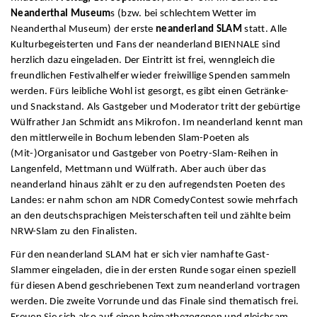
Neanderthal Museum
s (bzw. bei schlechtem Wetter im
Neanderthal Museum) der erste
neanderland SLAM
statt. Alle
Kulturbegeisterten und Fans der neanderland BIENNALE sind
herzlich dazu eingeladen. Der Eintritt ist frei, wenngleich die
freundlichen Festivalhelfer wieder freiwillige Spenden sammeln
werden. Fürs leibliche Wohl ist gesorgt, es gibt einen Getränke-
und Snackstand. Als Gastgeber und Moderator tritt der gebürtige
Wülfrather Jan Schmidt ans Mikrofon. Im neanderland kennt man
den mittlerweile in Bochum lebenden Slam-Poeten als
(Mit-)Organisator und Gastgeber von Poetry-Slam-Reihen in
Langenfeld, Mettmann und Wülfrath. Aber auch über das
neanderland hinaus zählt er zu den aufregendsten Poeten des
Landes: er nahm schon am NDR ComedyContest sowie mehrfach
an den deutschsprachigen Meisterschaften teil und zählte beim
NRW-Slam zu den Finalisten.
Für den neanderland SLAM hat er sich vier namhafte Gast-
Slammer eingeladen, die in der ersten Runde sogar einen speziell
für diesen Abend geschriebenen Text zum neanderland vortragen
werden. Die zweite Vorrunde und das Finale sind thematisch frei.