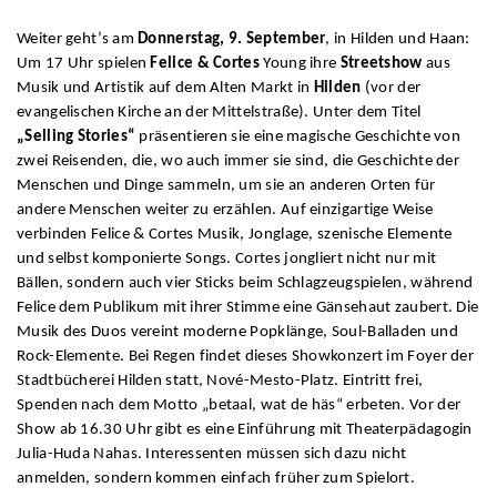
Weiter geht’s am
Donnerstag, 9. September
, in Hilden und Haan:
Um 17 Uhr spielen
Felice & Cortes
Young ihre
Streetshow
aus
Musik und Artistik auf dem Alten Markt in
Hilden
(vor der
evangelischen Kirche an der Mittelstraße). Unter dem Titel
„Selling Stories“
präsentieren sie eine magische Geschichte von
zwei Reisenden, die, wo auch immer sie sind, die Geschichte der
Menschen und Dinge sammeln, um sie an anderen Orten für
andere Menschen weiter zu erzählen. Auf einzigartige Weise
verbinden Felice & Cortes Musik, Jonglage, szenische Elemente
und selbst komponierte Songs. Cortes jongliert nicht nur mit
Bällen, sondern auch vier Sticks beim Schlagzeugspielen, während
Felice dem Publikum mit ihrer Stimme eine Gänsehaut zaubert. Die
Musik des Duos vereint moderne Popklänge, Soul-Balladen und
Rock-Elemente. Bei Regen findet dieses Showkonzert im Foyer der
Stadtbücherei Hilden statt, Nové-Mesto-Platz. Eintritt frei,
Spenden nach dem Motto „betaal, wat de häs“ erbeten. Vor der
Show ab 16.30 Uhr gibt es eine Einführung mit Theaterpädagogin
Julia-Huda Nahas. Interessenten müssen sich dazu nicht
anmelden, sondern kommen einfach früher zum Spielort.