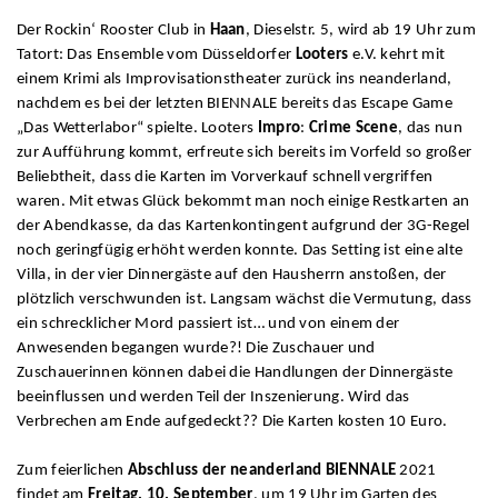
Der Rockin‘ Rooster Club in
Haan
, Dieselstr. 5, wird ab 19 Uhr zum
Tatort: Das Ensemble vom Düsseldorfer
Looters
e.V. kehrt mit
einem Krimi als Improvisationstheater zurück ins neanderland,
nachdem es bei der letzten BIENNALE bereits das Escape Game
„Das Wetterlabor“ spielte. Looters
Impro
:
Crime Scene
, das nun
zur Aufführung kommt, erfreute sich bereits im Vorfeld so großer
Beliebtheit, dass die Karten im Vorverkauf schnell vergriffen
waren. Mit etwas Glück bekommt man noch einige Restkarten an
der Abendkasse, da das Kartenkontingent aufgrund der 3G-Regel
noch geringfügig erhöht werden konnte. Das Setting ist eine alte
Villa, in der vier Dinnergäste auf den Hausherrn anstoßen, der
plötzlich verschwunden ist. Langsam wächst die Vermutung, dass
ein schrecklicher Mord passiert ist… und von einem der
Anwesenden begangen wurde?! Die Zuschauer und
Zuschauerinnen können dabei die Handlungen der Dinnergäste
beeinflussen und werden Teil der Inszenierung. Wird das
Verbrechen am Ende aufgedeckt?? Die Karten kosten 10 Euro.
Zum feierlichen
Abschluss der neanderland BIENNALE
2021
findet am
Freitag, 10. September
, um 19 Uhr im Garten des