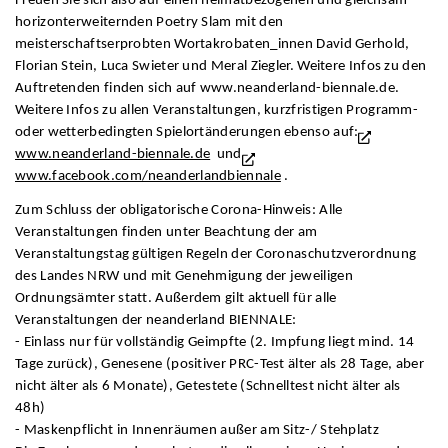
Freuen Sie sich also auf einen heimatbezogenen und gleichsam
horizonterweiternden Poetry Slam mit den
meisterschaftserprobten Wortakrobaten_innen David Gerhold,
Florian Stein, Luca Swieter und Meral Ziegler. Weitere Infos zu den
Auftretenden finden sich auf www.neanderland-biennale.de.
Weitere Infos zu allen Veranstaltungen, kurzfristigen Programm-
oder wetterbedingten Spielortänderungen ebenso auf:
www.neanderland-biennale.de
und
www.facebook.com/neanderlandbiennale
.
Zum Schluss der obligatorische Corona-Hinweis: Alle
Veranstaltungen finden unter Beachtung der am
Veranstaltungstag gültigen Regeln der Coronaschutzverordnung
des Landes NRW und mit Genehmigung der jeweiligen
Ordnungsämter statt. Außerdem gilt aktuell für alle
Veranstaltungen der neanderland BIENNALE:
- Einlass nur für vollständig Geimpfte (2. Impfung liegt mind. 14
Tage zurück), Genesene (positiver PRC-Test älter als 28 Tage, aber
nicht älter als 6 Monate), Getestete (Schnelltest nicht älter als
48h)
- Maskenpflicht in Innenräumen außer am Sitz-/ Stehplatz