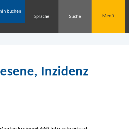
min buchen
Menü
Suche
Sprache
nesene, Inzidenz