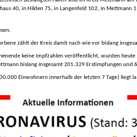
hnisch bestätigten Fällen sind im Kreis Mettmann am Mo
nhaus 40, in Hilden 75, in Langenfeld 102, in Mettmann 
esen.
orbene zählt der Kreis damit nach wie vor bislang insges
henende keine Impfzahlen veröffentlicht, wurden heute
ttmann bislang insgesamt 201.329 Erstimpfungen und 6
00.000 Einwohnern innerhalb der letzten 7 Tage) liegt l