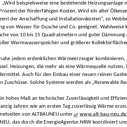
 „Wird beispielsweise eine bestehende Heizungsanlage m
Prozent der förderfähigen Kosten. Wird ein alter Ölkesse
zent der Anschaffung und Installationskosten“, so Wobbe
g von Wasser für Dusche und Co. geeignet. Wahlweise k
rfläche von 10 bis 15 Quadratmetern und guter Dämmung 
oßer Warmwasserspeicher und größerer Kollektorfläche
einahe jedem erdenklichen Wärmeerzeuger kombinieren, e
. Heizungen, die mehr als eine Wärmequelle nutzen, 
dermittel. Auch für den Einbau einer neuen reinen Gashe
 Zuschüsse. Solche Systeme werden als „Renewable Ready
n hohes Maß an technischer Zuverlässigkeit und Effizie
anzig Jahren wie am ersten Tag zuverlässig Wärme erze
ernetseiten von ALTBAUNEU unter
www.alt-bau-neu.de
NEU, das durch die EnergieAgentur.NRW koordiniert u