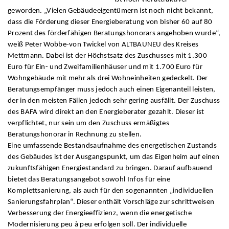
geworden. „Vielen Gebäudeeigentümern ist noch nicht bekannt,
dass die Förderung dieser Energieberatung von bisher 60 auf 80
Prozent des förderfähigen Beratungshonorars angehoben wurde“,
weiß Peter Wobbe-von Twickel von ALTBAUNEU des Kreises
Mettmann. Dabei ist der Höchstsatz des Zuschusses mit 1.300
Euro für Ein- und Zweifamilienhäuser und mit 1.700 Euro für
Wohngebäude mit mehr als drei Wohneinheiten gedeckelt. Der
Beratungsempfänger muss jedoch auch einen Eigenanteil leisten,
der in den meisten Fällen jedoch sehr gering ausfällt. Der Zuschuss
des BAFA wird direkt an den Energieberater gezahlt. Dieser ist
verpflichtet, nur sein um den Zuschuss ermäßigtes
Beratungshonorar in Rechnung zu stellen.
Eine umfassende Bestandsaufnahme des energetischen Zustands
des Gebäudes ist der Ausgangspunkt, um das Eigenheim auf einen
zukunftsfähigen Energiestandard zu bringen. Darauf aufbauend
bietet das Beratungsangebot sowohl Infos für eine
Komplettsanierung, als auch für den sogenannten „individuellen
Sanierungsfahrplan“. Dieser enthält Vorschläge zur schrittweisen
Verbesserung der Energieeffizienz, wenn die energetische
Modernisierung peu à peu erfolgen soll. Der individuelle