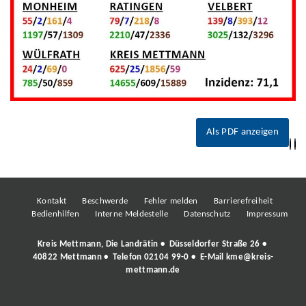
Als PDF anzeigen
Kontakt
Beschwerde
Fehler melden
Barrierefreiheit
Bedienhilfen
Interne Meldestelle
Datenschutz
Impressum
Kreis Mettmann, Die Landrätin • Düsseldorfer Straße 26 •
40822 Mettmann • Telefon
02104 99-0
• E-Mail
kme@kreis-
mettmann.de