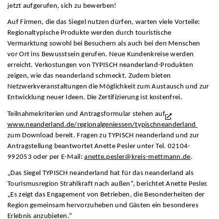
jetzt aufgerufen, sich zu bewerben!
Auf Firmen, die das Siegel nutzen dürfen, warten viele Vorteile:
Regionaltypische Produkte werden durch touristische
Vermarktung sowohl bei Besuchern als auch bei den Menschen
vor Ort ins Bewusstsein gerufen. Neue Kundenkreise werden
erreicht. Verkostungen von TYPISCH neanderland-Produkten
zeigen, wie das neanderland schmeckt. Zudem bieten
Netzwerkveranstaltungen die Möglichkeit zum Austausch und zur
Entwicklung neuer Ideen. Die Zertifizierung ist kostenfrei.
Teilnahmekriterien und Antragsformular stehen auf
www.neanderland.de/regionalgeniessen/typischneanderland
zum Download bereit. Fragen zu TYPISCH neanderland und zur
Antragstellung beantwortet Anette Pesler unter Tel. 02104-
992053 oder per E-Mail:
anette.pesler@kreis-mettmann.de
.
„Das Siegel TYPISCH neanderland hat für das neanderland als
Tourismusregion Strahlkraft nach außen“, berichtet Anette Pesler.
„Es zeigt das Engagement von Betrieben, die Besonderheiten der
Region gemeinsam hervorzuheben und Gästen ein besonderes
Erlebnis anzubieten.“