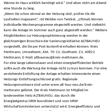
Wärme im Haus wirklich benötigt wird.“ Und eben nicht am Abend
eine Stunde zu lang.
„Wenn Sie schon einmal an der Heizung sind, prüfen Sie die
Laufzeiten insgesamt“, rät Wobbe-von Twickel, „oftmals können
individuelle Wochenprogramme eingestellt werden. Und vielleicht
kann die Anlage im Sommer auch ganz abgestellt werden.“ Weitere
Möglichkeiten zur Heizungsoptimierung werden in der
gleichnamigen Broschüre der Sanierungsinitiative ALTBAUNEU
vorgestellt, die Sie per Post kostenfrei erhalten können: Kreis
Mettmann, Umweltamt, Abt. 70-13, Goethestr. 23, 40822
Mettmann; E-Mail: altbauneu@kreis-mettmann.de.
Für eine lange Lebensdauer und einen energieeffizienten Betrieb
sollte auch die Wartung der Anlage nicht zu kurz kommen. Für eine
anstehende Entlüftung der Anlage erhalten Interessierte einen
Heizungs-Entlüftungsschlüssel gratis. Regionale
Heizungsmonteure sind unter www.alt-bau-neu.de/kreis-
mettmann gelistet. Der Kreis Mettmann ist Mitglied im
landesweiten Netz ALTBAUNEU, das durch die
EnergieAgentur.NRW koordiniert und vom NRW-
Wirtschaftsministerium unterstützt wird. Energieeffizienz und