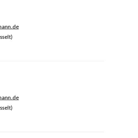
mann.de
sselt)
mann.de
sselt)