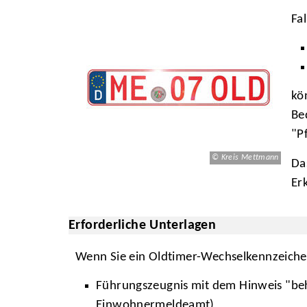
Fa
kö
Be
"P
© Kreis Mettmann
Da
Er
Erforderliche Unterlagen
Wenn Sie ein Oldtimer-Wechselkennzeichen
Führungszeugnis mit dem Hinweis "be
Einwohnermeldeamt)