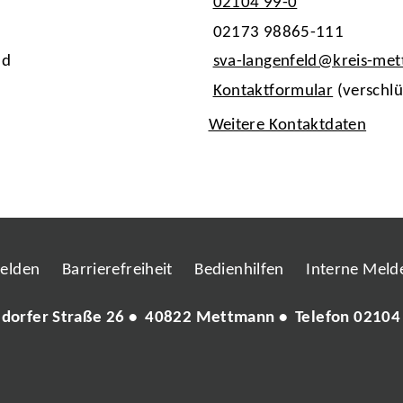
02104 99-0
02173 98865-111
ld
sva-langenfeld@kreis-me
Kontaktformular
(verschlü
Weitere Kontaktdaten
melden
Barrierefreiheit
Bedienhilfen
Interne Melde
ldorfer Straße 26 • 40822 Mettmann • Telefon
02104