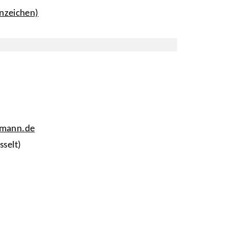
nzeichen)
tmann.de
sselt)