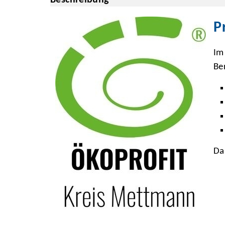
P
Im
Be
Da