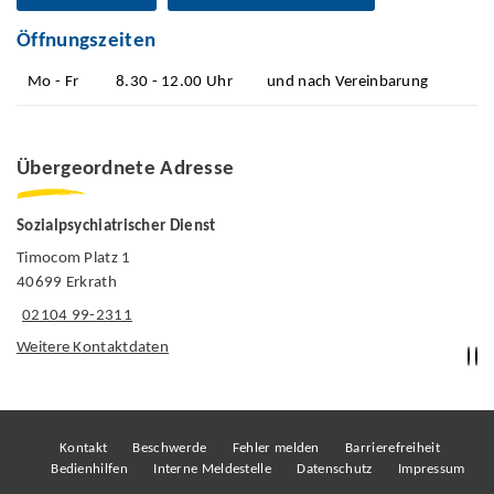
Öffnungszeiten
Mo - Fr
8.30 - 12.00 Uhr
und nach Vereinbarung
Übergeordnete Adresse
Sozialpsychiatrischer Dienst
Timocom Platz 1
40699 Erkrath
02104 99-2311
Weitere Kontaktdaten
Kontakt
Beschwerde
Fehler melden
Barrierefreiheit
Bedienhilfen
Interne Meldestelle
Datenschutz
Impressum