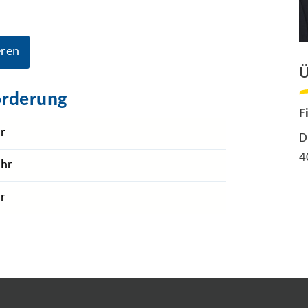
eren
Ü
örderung
F
r
D
4
Uhr
r