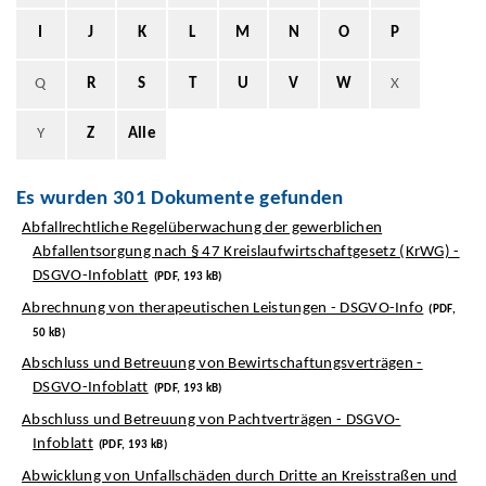
I
J
K
L
M
N
O
P
Q
R
S
T
U
V
W
X
Y
Z
Alle
Es wurden 301 Dokumente gefunden
Abfallrechtliche Regelüberwachung der gewerblichen
Abfallentsorgung nach § 47 Kreislaufwirtschaftgesetz (KrWG) -
DSGVO-Infoblatt
(PDF, 193 kB)
Abrechnung von therapeutischen Leistungen - DSGVO-Info
(PDF,
50 kB)
Abschluss und Betreuung von Bewirtschaftungsverträgen -
DSGVO-Infoblatt
(PDF, 193 kB)
Abschluss und Betreuung von Pachtverträgen - DSGVO-
Infoblatt
(PDF, 193 kB)
Abwicklung von Unfallschäden durch Dritte an Kreisstraßen und