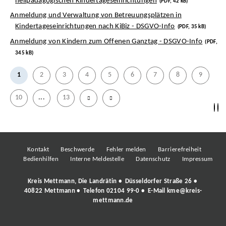
heilpädagogischen Kindertageseinrichtungen
(PDF, 42 kB)
Anmeldung und Verwaltung von Betreuungsplätzen in
Kindertageseinrichtungen nach KiBiz - DSGVO-Info
(PDF, 35 kB)
Anmeldung von Kindern zum Offenen Ganztag - DSGVO-Info
(PDF,
345 kB)
1
2
3
4
5
6
7
8
9
10
...
13
Kontakt
Beschwerde
Fehler melden
Barrierefreiheit
Bedienhilfen
Interne Meldestelle
Datenschutz
Impressum
Kreis Mettmann, Die Landrätin • Düsseldorfer Straße 26 •
40822 Mettmann • Telefon
02104 99-0
• E-Mail
kme@kreis-
mettmann.de