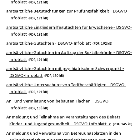
Infoblatt
(PDF, 191 kB)
amtsärztliche Begutachtungen zur Prüfungsfähigkeit - DSGVO-
Infoblatt
(PDF, 191 kB)
amtsärztliche Eingliederhilfegutachten für Erwachsene - DSGVO-
Infoblatt
(PDF, 191 kB)
amtsärztliche Gutachten - DSGVO-Infoblatt
(PDF, 192 kB)
amtsärztliche Gutachten im Auftrag der Sozialbehörde - DSGVO-
Infoblatt
(PDF, 191 kB)
amtsärztliche Gutachten mit psychiatrischem Schwerpunkt -
DSGVO-Infoblatt
(PDF, 130 kB)
amtsärztliche Untersuchung von Tarifbeschäftigten - DSGVO-
Infoblatt
(PDF, 191 kB)
An- und Vermietung von bebauten Flächen - DSGVO-
Infoblatt
(PDF, 158 kB)
Anmeldung und Teilnahme an Veranstaltungen des Beirats
Kinder- und Jugendgesundheit - DSGVO-Infoblatt_x
(PDF, 145 kB)
Anmeldung und Verwaltung von Betreuungsplätzen in den