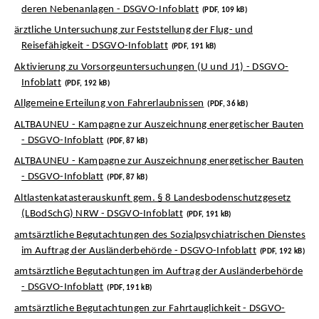
deren Nebenanlagen - DSGVO-Infoblatt
(PDF, 109 kB)
ärztliche Untersuchung zur Feststellung der Flug- und
Reisefähigkeit - DSGVO-Infoblatt
(PDF, 191 kB)
Aktivierung zu Vorsorgeuntersuchungen (U und J1) - DSGVO-
Infoblatt
(PDF, 192 kB)
Allgemeine Erteilung von Fahrerlaubnissen
(PDF, 36 kB)
ALTBAUNEU - Kampagne zur Auszeichnung energetischer Bauten
- DSGVO-Infoblatt
(PDF, 87 kB)
ALTBAUNEU - Kampagne zur Auszeichnung energetischer Bauten
- DSGVO-Infoblatt
(PDF, 87 kB)
Altlastenkatasterauskunft gem. § 8 Landesbodenschutzgesetz
(LBodSchG) NRW - DSGVO-Infoblatt
(PDF, 191 kB)
amtsärztliche Begutachtungen des Sozialpsychiatrischen Dienstes
im Auftrag der Ausländerbehörde - DSGVO-Infoblatt
(PDF, 192 kB)
amtsärztliche Begutachtungen im Auftrag der Ausländerbehörde
- DSGVO-Infoblatt
(PDF, 191 kB)
amtsärztliche Begutachtungen zur Fahrtauglichkeit - DSGVO-