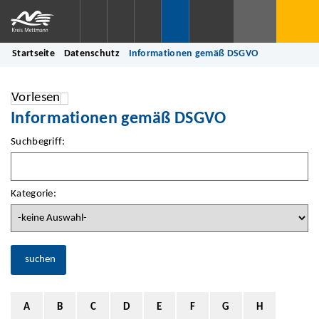
Startseite
Datenschutz
Informationen gemäß DSGVO
Vorlesen
Informationen gemäß DSGVO
Suchbegriff:
Kategorie:
suchen
A
B
C
D
E
F
G
H