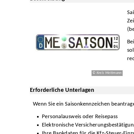
Sa
Ze
(b
Be
so
re
© Kreis Mettmann
Erforderliche Unterlagen
Wenn Sie ein Saisonkennzeichen beantrage
Personalausweis oder Reisepass
Elektronische Versicherungsbestätigung
Ihre Bankdaten für die
Kfz
-Steuer-Ein