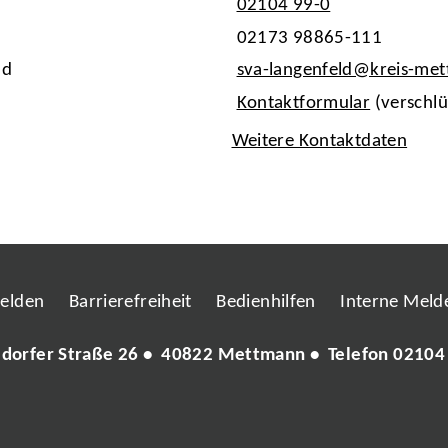
02104 99-0
02173 98865-111
ld
sva-langenfeld@kreis-me
Kontaktformular
(verschlü
Weitere Kontaktdaten
melden
Barrierefreiheit
Bedienhilfen
Interne Melde
ldorfer Straße 26 • 40822 Mettmann • Telefon
02104