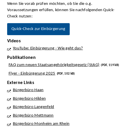
Wenn Sie vorab prüfen möchten, ob Sie die o.g.
Voraussetzungen erfüllen, können Sie nachfolgenden Quick-
Check nutzen:
Quick-Check zur Einbürgerung
Videos
YouTube: Einbürgerung - Wie geht das?
Publikationen
FAQ zum neuen Staatsangehörigkeitsgesetz (StAG)
(PDF, 119 kB)
Flyer - Einbürgerung 2025
(PDF, 102 kB)
Externe Links
Bürgerbüro Haan
Bürgerbüro Hilden
Bürgerbüro Langenfeld
Bürgerbüro Mettmann
Bürgerbüro Monheim am Rhein