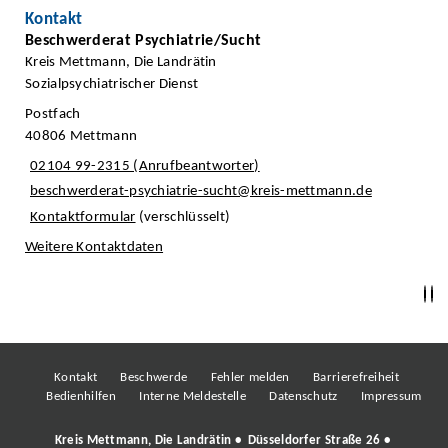
Kontakt
Beschwerderat Psychiatrie/Sucht
Kreis Mettmann, Die Landrätin
Sozialpsychiatrischer Dienst
Postfach
40806 Mettmann
02104 99-2315 (Anrufbeantworter)
beschwerderat-psychiatrie-sucht@kreis-mettmann.de
Kontaktformular
(verschlüsselt)
Weitere Kontaktdaten
Kontakt
Beschwerde
Fehler melden
Barrierefreiheit
Bedienhilfen
Interne Meldestelle
Datenschutz
Impressum
Kreis Mettmann, Die Landrätin • Düsseldorfer Straße 26 •