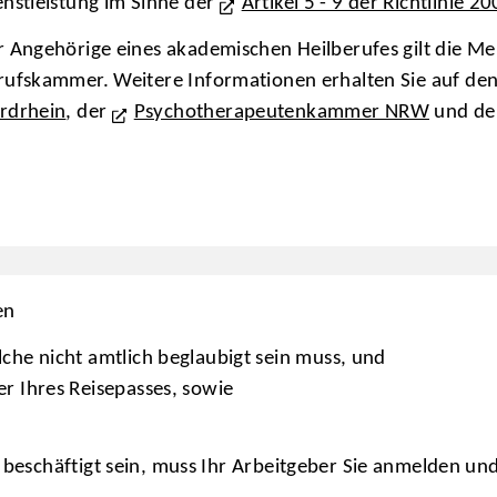
enstleistung im Sinne der
Artikel 5 - 9 der Richtlinie 
r Angehörige eines akademischen Heilberufes gilt die Me
rufskammer. Weitere Informationen erhalten Sie auf den
rdrhein
, der
Psychotherapeutenkammer NRW
und d
en
che nicht amtlich beglaubigt sein muss, und
r Ihres Reisepasses, sowie
s beschäftigt sein, muss Ihr Arbeitgeber Sie anmelden und