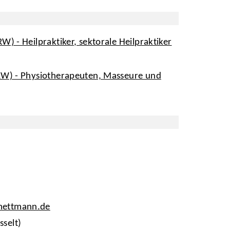
- Heilpraktiker, sektorale Heilpraktiker
RW) - Physiotherapeuten, Masseure und
-mettmann.de
sselt)