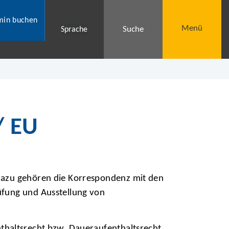
min buchen
Menü
Suche
Sprache
/ EU
Dazu gehören die Korrespondenz mit den
üfung und Ausstellung von
nthaltsrecht
bzw.
Daueraufenthaltsrecht.