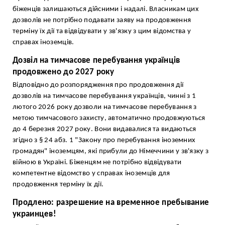
біженців залишаються дійсними і надалі. Власникам цих
дозволів не потрібно подавати заяву на продовження
терміну їх дії та відвідувати у зв'язку з цим відомства у
справах іноземців.
Дозвіл на тимчасове перебування українців
продовжено до 2027 року
Відповідно до розпорядження про продовження дії
дозволів на тимчасове перебування українців, чинні з 1
лютого 2026 року дозволи на тимчасове перебування з
метою тимчасового захисту, автоматично продовжуються
до 4 березня 2027 року. Вони видавалися та видаються
згідно з § 24 абз. 1 "Закону про перебування іноземних
громадян" іноземцям, які прибули до Німеччини у зв'язку з
війною в Україні. Біженцям не потрібно відвідувати
компетентне відомство у справах іноземців для
продовження терміну їх дії.
Продлено: разрешение на временное пребывание
украинцев!