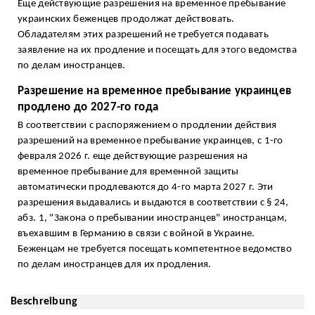
Еще действующие разрешения на временное пребывание
украинских беженцев продолжат действовать.
Обладателям этих разрешений не требуется подавать
заявление на их продление и посещать для этого ведомства
по делам иностранцев.
Разрешение на временное пребывание украинцев
продлено до 2027-го года
В соответствии с распоряжением о продлении действия
разрешений на временное пребывание украинцев, с 1-го
февраля 2026 г. еще действующие разрешения на
временное пребывание для временной защиты
автоматически продлеваются до 4-го марта 2027 г. Эти
разрешения выдавались и выдаются в соответствии с § 24,
абз. 1, "Закона о пребывании иностранцев" иностранцам,
въехавшим в Германию в связи с войной в Украине.
Беженцам не требуется посещать компетентное ведомство
по делам иностранцев для их продления.
Beschreibung