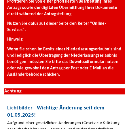
Profitieren Sie von einer priorisierten Bearbeitung Ihres
Antrags sowie der digitalen Übermittlung Ihrer Dokumente
direkt während der Antragstellung.
Nutzen Sie dafür auf dieser Seite den Reiter "Online-
Services".
Hinweis:
Wenn Sie schon im Besitz einer Niederlassungserlaubnis sind
und lediglich die Übertragung der Niederlassungserlaubnis
benötigen, müssten Sie bitte das Downloadformular nutzen
oder wie gewohnt den Antrag per Post oder E-Mail an die
Ausländerbehörde schicken.
Achtung
Lichtbilder - Wichtige Änderung seit dem
01.05.2025!
Aufgrund einer gesetzlichen Änderungen (Gesetz zur Stärkung