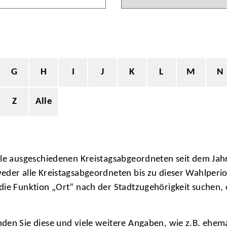
G
H
I
J
K
L
M
N
Z
Alle
alle ausgeschiedenen Kreistagsabgeordneten seit dem Ja
eder alle Kreistagsabgeordneten bis zu dieser Wahlperi
die Funktion „Ort“ nach der Stadtzugehörigkeit suchen,
den Sie diese und viele weitere Angaben, wie z.B. ehem