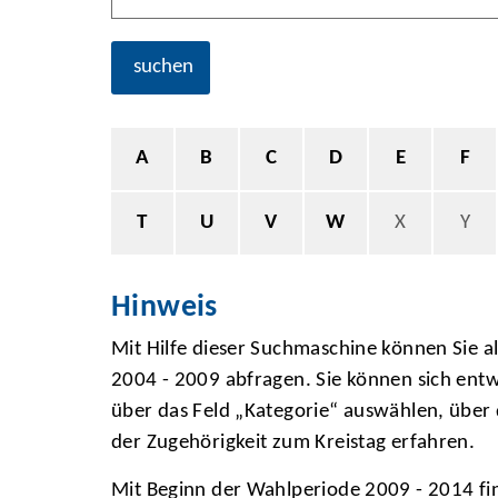
suchen
A
B
C
D
E
F
T
U
V
W
X
Y
Hinweis
Mit Hilfe dieser Suchmaschine können Sie 
2004 - 2009 abfragen. Sie können sich entw
über das Feld „Kategorie“ auswählen, über 
der Zugehörigkeit zum Kreistag erfahren.
Mit Beginn der Wahlperiode 2009 - 2014 fin