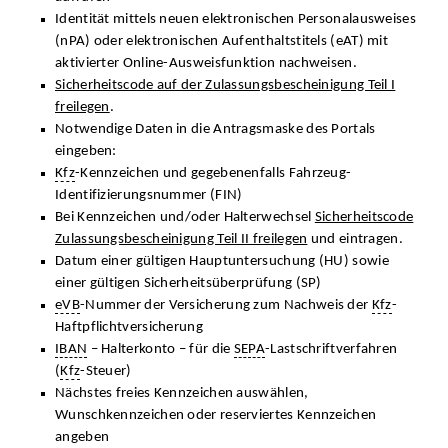
Identität mittels neuen elektronischen Personalausweises
(nPA) oder elektronischen Aufenthaltstitels (eAT) mit
aktivierter Online-Ausweisfunktion nachweisen.
Sicherheitscode auf der Zulassungsbescheinigung Teil I
freilegen
.
Notwendige Daten in die Antragsmaske des Portals
eingeben:
Kfz
-Kennzeichen und gegebenenfalls Fahrzeug-
Identifizierungsnummer (FIN)
Bei Kennzeichen und/oder Halterwechsel
Sicherheitscode
Zulassungsbescheinigung Teil II freilegen
und eintragen.
Datum einer gültigen Hauptuntersuchung (HU) sowie
einer gültigen Sicherheitsüberprüfung (SP)
eVB
-Nummer der Versicherung zum Nachweis der
Kfz
-
Haftpflichtversicherung
IBAN
– Halterkonto – für die
SEPA
-Lastschriftverfahren
(
Kfz
-Steuer)
Nächstes freies Kennzeichen auswählen,
Wunschkennzeichen oder reserviertes Kennzeichen
angeben