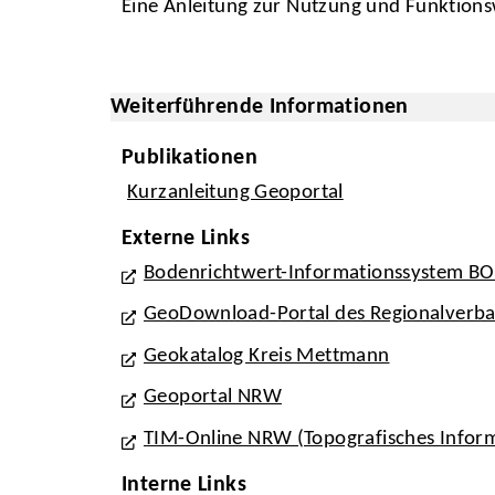
Eine Anleitung zur Nutzung und Funktionsw
Weiterführende Informationen
Publikationen
Kurzanleitung Geoportal
Externe Links
Bodenrichtwert-Informationssystem BO
GeoDownload-Portal des Regionalverb
Geokatalog Kreis Mettmann
Geoportal NRW
TIM-Online NRW (Topografisches Info
Interne Links