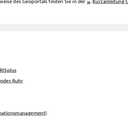
eise des Geoportals finden Sie in der
Kurzanleitung 
RISplus
andes Ruhr
rmationsmanagement)