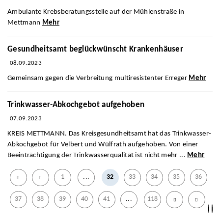
Ambulante Krebsberatungsstelle auf der Mühlenstraße in
Mettmann
Mehr
Gesundheitsamt beglückwünscht Krankenhäuser
08.09.2023
Gemeinsam gegen die Verbreitung multiresistenter Erreger
Mehr
Trinkwasser-Abkochgebot aufgehoben
07.09.2023
KREIS METTMANN. Das Kreisgesundheitsamt hat das Trinkwasser-
Abkochgebot für Velbert und Wülfrath aufgehoben. Von einer
Beeinträchtigung der Trinkwasserqualität ist nicht mehr ...
Mehr
1
...
32
33
34
35
36
37
38
39
40
41
...
118