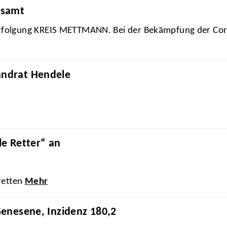
tsamt
verfolgung KREIS METTMANN. Bei der Bekämpfung der Co
andrat Hendele
le Retter“ an
 retten
Mehr
Genesene, Inzidenz 180,2