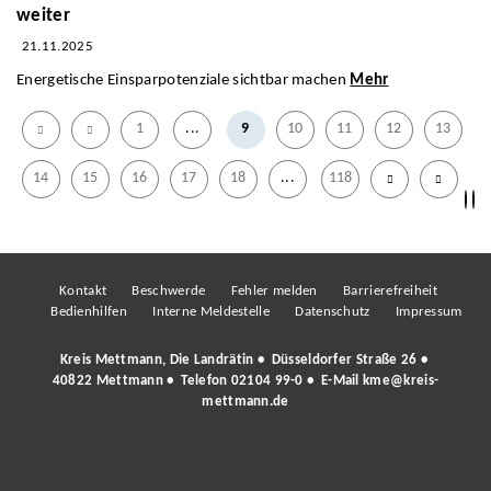
weiter
21.11.2025
Energetische Einsparpotenziale sichtbar machen
Mehr
1
...
9
10
11
12
13
14
15
16
17
18
...
118
Kontakt
Beschwerde
Fehler melden
Barrierefreiheit
Bedienhilfen
Interne Meldestelle
Datenschutz
Impressum
Kreis Mettmann, Die Landrätin • Düsseldorfer Straße 26 •
40822 Mettmann • Telefon
02104 99-0
• E-Mail
kme@kreis-
mettmann.de