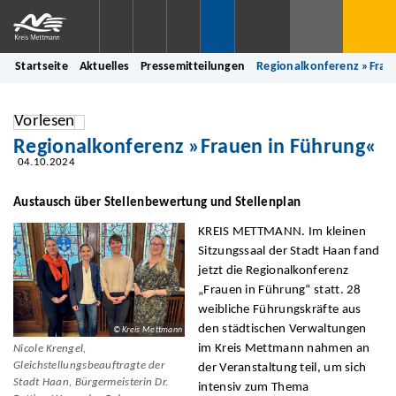
Startseite
Aktuelles
Pressemitteilungen
Regionalkonferenz »Frau
Vorlesen
Regionalkonferenz »Frauen in Führung«
04.10.2024
Austausch über Stellenbewertung und Stellenplan
KREIS METTMANN. Im kleinen
Sitzungssaal der Stadt Haan fand
jetzt die Regionalkonferenz
„Frauen in Führung“ statt. 28
weibliche Führungskräfte aus
den städtischen Verwaltungen
© Kreis Mettmann
im Kreis Mettmann nahmen an
Nicole Krengel,
Gleichstellungsbeauftragte der
der Veranstaltung teil, um sich
Stadt Haan, Bürgermeisterin Dr.
intensiv zum Thema