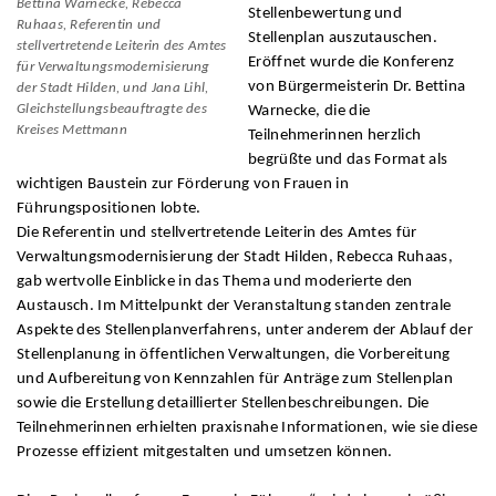
Bettina Warnecke, Rebecca
Stellenbewertung und
Ruhaas, Referentin und
Stellenplan auszutauschen.
stellvertretende Leiterin des Amtes
Eröffnet wurde die Konferenz
für Verwaltungsmodernisierung
von Bürgermeisterin Dr. Bettina
der Stadt Hilden, und Jana Lihl,
Gleichstellungsbeauftragte des
Warnecke, die die
Kreises Mettmann
Teilnehmerinnen herzlich
begrüßte und das Format als
wichtigen Baustein zur Förderung von Frauen in
Führungspositionen lobte.
Die Referentin und stellvertretende Leiterin des Amtes für
Verwaltungsmodernisierung der Stadt Hilden, Rebecca Ruhaas,
gab wertvolle Einblicke in das Thema und moderierte den
Austausch. Im Mittelpunkt der Veranstaltung standen zentrale
Aspekte des Stellenplanverfahrens, unter anderem der Ablauf der
Stellenplanung in öffentlichen Verwaltungen, die Vorbereitung
und Aufbereitung von Kennzahlen für Anträge zum Stellenplan
sowie die Erstellung detaillierter Stellenbeschreibungen. Die
Teilnehmerinnen erhielten praxisnahe Informationen, wie sie diese
Prozesse effizient mitgestalten und umsetzen können.