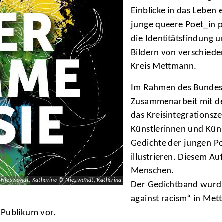
Einblicke in das Leben 
junge queere Poet_in p
die Identitätsfindung un
Bildern von verschied
Kreis Mettmann.
Im Rahmen des Bundes
Zusammenarbeit mit de
das Kreisintegrationsz
Künstlerinnen und Künst
Gedichte der jungen P
illustrieren. Diesem Au
Menschen.
Nieswandt, Katharina © Nieswandt, Katharina
Der Gedichtband wurde
against racism“ in Met
 Publikum vor.