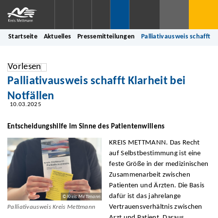
Startseite
Aktuelles
Pressemitteilungen
Palliativausweis schafft K
Vorlesen
Palliativausweis schafft Klarheit bei
Notfällen
10.03.2025
Entscheidungshilfe im Sinne des Patientenwillens
KREIS METTMANN. Das Recht
auf Selbstbestimmung ist eine
feste Größe in der medizinischen
Zusammenarbeit zwischen
Patienten und Ärzten. Die Basis
dafür ist das jahrelange
© Kreis Mettmann
Vertrauensverhältnis zwischen
Palliativausweis Kreis Mettmann
Arzt und Patient. Daraus