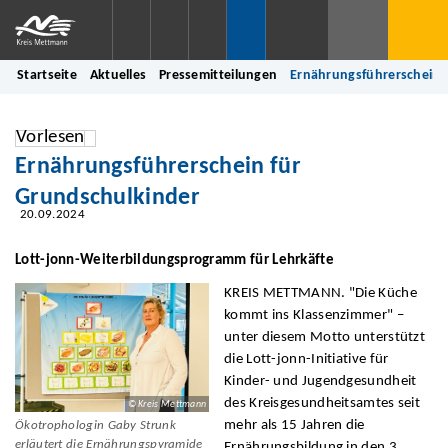
Startseite
Aktuelles
Pressemitteilungen
Ernährungsführerschein 
Vorlesen
Ernährungsführerschein für
Grundschulkinder
20.09.2024
Lott-jonn-Weiterbildungsprogramm für Lehrkäfte
KREIS METTMANN. "Die Küche
kommt ins Klassenzimmer" –
unter diesem Motto unterstützt
die Lott-jonn-Initiative für
Kinder- und Jugendgesundheit
des Kreisgesundheitsamtes seit
© Kreis Mettmann
mehr als 15 Jahren die
Ökotrophologin Gaby Strunk
erläutert die Ernährungspyramide
Ernährungsbildung in den 3.